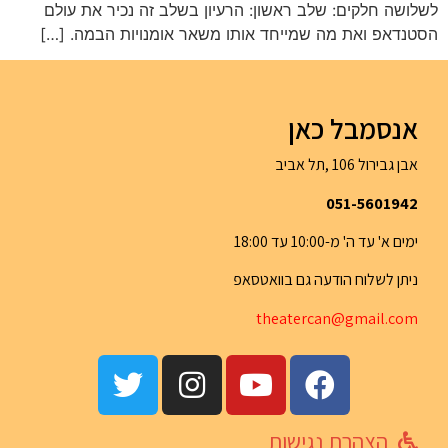
לשלושה חלקים: שלב ראשון: הרעיון בשלב זה נכיר את עולם
הסטנדאפ ואת מה שמייחד אותו משאר אומנויות הבמה. […]
אנסמבל כאן
אבן גבירול 106 ,תל אביב
051-5601942
ימים א' עד ה' מ-10:00 עד 18:00
ניתן לשלוח הודעה גם בוואטסאפ
th
eatercan@gma
il.com
הצהרת נגישות