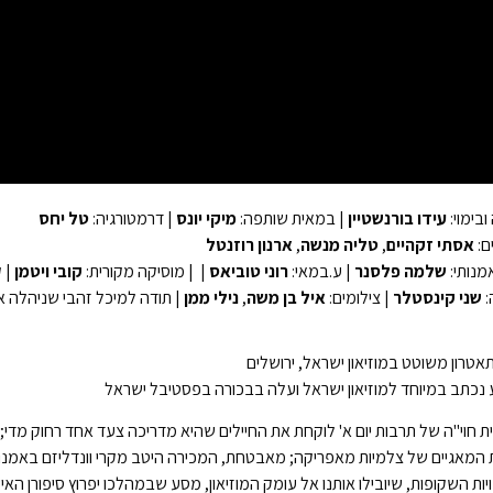
ובימוי:
עידו בורנשטיין
| במאית שותפה:
מיקי יונס
| דרמטורגיה:
טל יחס
ם:
אסתי זקהיים
,
טליה מנשה
,
ארנון רוזנטל
אמנותי:
שלמה פלסנר
| ע.במאי:
רוני טוביאס
| | מוסיקה מקורית:
קובי ויטמן
| ק
:
שני קינסטלר
| צילומים:
איל בן משה
,
נילי ממן
| תודה למיכל זהבי שניהלה
אטרון משוטט במוזיאון ישראל, ירושלים
נכתב במיוחד למוזיאון ישראל ועלה בבכורה בפסטיבל ישראל
 חוי"ה של תרבות יום א' לוקחת את החיילים שהיא מדריכה צעד אחד רחוק מדי
 המאגיים של צלמיות מאפריקה; מאבטחת, המכירה היטב מקרי וונדליזם באמנות
ות השקופות, שיובילו אותנו אל עומק המוזיאון, מסע שבמהלכו יפרוץ סיפורן ה