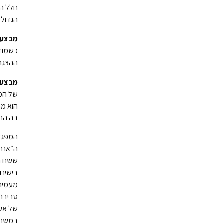
חלל המ
הגדול 
מבצע 
כשמוזי
ההצגה 
מבצע 
של המו
הוא מת
בה הם 
המפגש ב
ה״אנחנ
ששם המ
בישירו
מעמיהם
סביבנו
של אש 
במשחק.