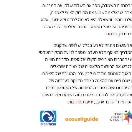
קור במחנות השמדה, מפר את השלוה שלה, את המכניות
 אחרי שנאלצנו לשמוע את החיבוק הציוני לאמנות,
. ותהינו. והשאלה היא לא מה למדנו ולא ידענו, אלא
דור פנימה אל סמל הממסד התרבותי ולספר לנו שאלה
 צבי גורן,
הבמה
אל עושים את זה לא רע בכלל. שלושה שחקנים
ך, המדריך באוסף הלא מערבי מספר לנו על המקור הטקסי
י התרבות האירופית הקולניאליסטית. מדריכת חווי"ה
 לגבש את התודעה הלאומית של צעירים ישראלים.
באגף לאמנות מודרנית לבין ערכן המטורף של היצירות
ין שגם ביים את ההצגה בצורה מדויקת בעזרתה של
 יפה ורגישה בסביבה הפתוחה של המוזיאון. בסיום
העניק אור לגויים. הפאתוס הזה נשמע חלול במיוחד
הקודמות." שי בר יעקב,
ידיעות אחרונות
.