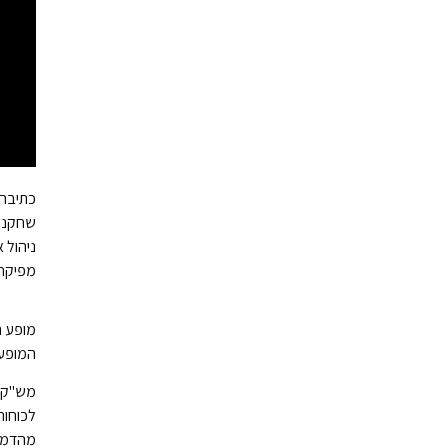
כתיבה 
שחקני
ניהול 
מפיקה
מופע ת
המופע 
מש"קית
לכוחות
מהדמוי