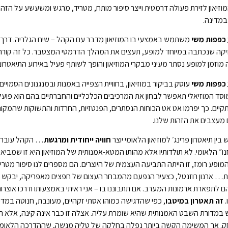
וזיאון לזירת פעולה דרמטית וייצר סיפור מותח, מטריד, מרגש ומשעשע על ה
במדינה.
כפפות משי
משתמש באמצעי בו המוזיאון מדבר עם הקהל – שיח הגלריה. דרך אוז
קה שנכתבה במיוחד למופע, תעצים את המהלך הדרמטי המצטבר. כל זה קורה ב
מוזמן למופע נסתר מעיני מבקרי המוזיאון והופך לשותף פעיל באירוע התיאטרוני
כפפות משי
עוסק בביקור במוזיאון, בחוויית הצפייה באמנות ובמנגנונים הסמויי
סד המוזיאלי תאפשר לבחון את המרכיבים הכלכליים והחברתיים בהם הוא פועל ו
קיים. כך יפרמו אט אט הכוחות הנסתרים, הפנטזיות, החרדות והתשוקות שהמקום
מעצבים את הזהות שלנו.
ין תיאטרון פרינג׳ למוזיאון הלאומי יוצר
חוויה ייחודית ומרגשת
… הקהל עובר במ
ו״ הלאומי. לא תולדותיו אלא מהותו המטא-אמנותית של המוזיאון היא זו שמביאי
ופע רומז, זו הייתה התביעה העצמית של היוצרים. הם מספרים לנו סיפור מטר
ת… ארנון רוזנטל, כצעיר הנפעם מהמבחר העצום של חפצים מאפריקה, יבקש מכם
 לתפארת ארמונות המערב. אם תתבוננו בו – אני ראיתי באמצעותו ודרכו אוצר
.
זה תאטרון במיטבו
, כפי שהדגישה כמוהו אסתי זקהיים, מעונבת, חנוטה במד
במדורת השבט האמנותית שהיא שומרת עליה. אצלה זו כבר אינה קינה, אלא תרו
 אך המשימה הקשה ביותר נפלה בחלקה של טליה מנשה, שההדרכה הלאומית ש