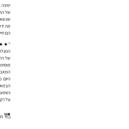
ימינה 
של התפ
שנשא ר
מה ידע
הם חיינ
" ★ ★ 
המגלמי
של היצ
מוסיפה
המאבטח
היום. 
הבמאית
נשמע נ
על רק