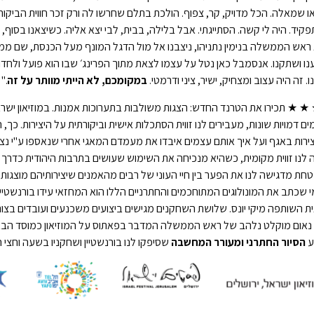
או שמאלה. הכל מדויק, קר, צפוף. הולכת בתלם שחרשו לה ורק זכר חווית הבי
קיד. היה לי קשה. הסתייגתי. אבל בלילה, בבית, לבי יצא אליה. כשיצאנו בסוף,
אש הממשלה בנימין נתניהו, ניצבנו אל מול הדגל המונף מעל הכנסת, שם ממולנו
נו ושתקנו. אנסמבל כאן נטל על עצמו לצאת מתוך הפרינג׳ שבו הוא פועל ולח
ו. זה היה עצוב ומצחיק, ישיר, ציני ודרמטי.
במקומכם, לא הייתי מוותר על זה
."
★ ★ תכירו את הטרנד החדש: הצגות משולבות בתערוכות אמנות. במוזיאון ישר
ם דמויות שונות, מעבירים לנו זווית הסתכלות אישית וביקורתית על היצירות. כ
ירות באגף ועל איך אותם עצמים איבדו את מעמדם המאגי אחרי שנאספו ע"י נציג
 לנו זווית מקומית, כשהיא מנכיחה את השימוש שעושים בתרבות היהודית כדרך
ת מדגישה לנו את הפער בין חיי העוני של רבים מהאמנים שיצירותיהם מוצגות 
מי שכתב את המונולוגים המתוחכמים והחתרניים הללו הוא המחזאי עידו בורנשטי
 השותפה מיקי יונס. שלושת השחקנים מגישים ביצועים משכנעים ועובדים בצורה
אום מוקלט נלהב של ראש הממשלה המדבר בפאתוס על המוזיאון כמוסד הבא ל
ע
הסיור החתרני ומעורר המחשבה
שסיפקו לנו בורנשטיין ושחקניו בשעה וחצי 