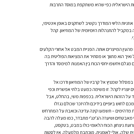
זהות הישראלית כפי שהיא משתקפת במוסד התרבות
ניות הליווי המודרך נקשיב לשחקנים באופן אינטימי,
מקביל להתנהלות היומיומית של המוזיאון. קהל
.
ם מהעין המייצרים אותה. הפניית המבט אל אחורי הקלעים
איך הוא מתווך או מסתיר את המציאות הפוליטית בה
 מגלם ויחשפו יחסי הכוח בין האמנות למימסד והדרך
סלול שמציץ אל קרביו של המוזיאון ודרכו אל
ם יוצריו לקהל. זו משימה כמעט בלתי אפשרית וכפי
יד על הזהות הישראלית. בכפפות משי, בהחלט, אבל
 לחוש ביופיים בידיכם ולהיזכר שכולם נגזלו
ות מדהימים – תשמעו קינה עדינה וכואבת על המתרחש
י מאבטחים ושיערה הג'ינג'י מתבדר, כמו מעלה להבה
עת ניצחון. הכוח הלאומי כולו במבט, בטקסט,
לה, אולי לאומנית, מוכתבת מלמעלה. אין לסטות