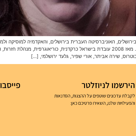
חייתה ועבדה כרקדנית, יוצרת ומורה למחול באירופה. מאז 2008 עובדת בישראל כרקדנית, כו
וטרוס, שירה אביתר, אורי שפיר, גלעד ירושלמי, […]
הירשמו לניוזלטר
פייסבו
לקבלת עדכונים שוטפים על ההצגות, הסדנאות
והפעילויות שלנו, השאירו פרטיכם כאן: