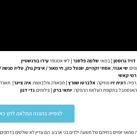
דויד גרוסמן
| במאי:
שלמה פלסנר
| ליווי אמנותי:
עידו בורנשטיין
ים:
שי אגוזי
,
אסתי זקהיים
, שנטל כהן
,
חי מאור / איציק גולן
,
טליה מנשה / 
מי קאשי
רפיה:
רונית זיו
מוזיקה:
אלברטו שוורץ
| תפאורה ותלבושות:
איה צייגר
| תאורה
האנסמבל בתקופת העלאת ההפקה:
יוחאי ברק
| צילומים:
גדי דגון
לצפייה בהצגה המלאה לחץ כאן
מתאר יומיים בחייהם של תשעה ילדים בני ארבע. הם עדיין לא שולטים בדחפים 