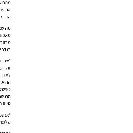
מתחושו
את עול
הדרמה 
מה שאצ
מאפשר 
מבוגרי
בגדר ש
"יש דב
ההיא. 
כששלמה
הרגשתי
סיום ההצ
"אנסמב
שלמה פ