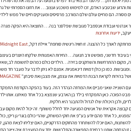
מפליא ומרתק… פלסנר הבמאי בחר לפרש בתנועה על הבמה את מה שהילדים רו
ת והרוע שבטבע האדם, זכו למימוש משכנע ועצוב… את חזונו הספרותי של גרוס
 מסורה. הם מחיים עולם שלם המורכב מרסיסים ומעניקים חיים של ממש לילדי גן
 אנרגטי ועבודת אנסמבל מגובשת שפלסנר בנה… התוצאה היא הפקה מגרה וי
יעקב,
ידיעות אחרונות
 מרותקת לאורך כל ההצגה. זו חוויה ריגשית סוחפת" איילת דקל,
Midnight East
קי בעיבוד חדשני, מופשט ורב תנועה… החירות האמנותית שלקחו היוצרים בעיצוב
, מקום ההתרחשות והשחקנים בזירה…הילדים כולם כמהים לתשומת לב,שאינה 
 ומגובשות. כמו כן כולן דמויות דינאמניות. אמנם לא ניתן לדבר על מעבר חד מ
של בהירות לקראת הבנת הדמויות את עצמן, את מצבן ואת סיבתן."
 MAGAZINE
עם השנייה שאני מביים את המחזה הנהדר הזה. בעוד בהפקה הקודמת התמקדת
מבט הפוכה. כאן התמקדתי בילד בן הארבע שנמצא בכל אחד מאיתנו. אותו ילד 
לדים, ולכן היכולת שלו לגדול ולהתבגר היא חלקית.
 קבוצה אקראית של אנשים המגיעה יחד לחלל משותף. זה יכול להיות מקום עב
מפגש, כל אחד מהם יודע בע"פ את חוקי המשחק, שהרי כולם בוגרי גן ריקי, כו
 להשתנות, האם יוכלו להשתחרר מהחוקים הדרקוניים, האם יצליחו לצאת מהגן, ל
זו הנחתה אותנו בבחירת התפאורה והתלבושות. יחד עם המעצבת איה צייגר הח