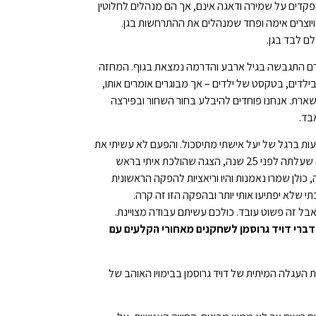
פקדים על שמירה ודאגה אינם, אך הם מנהלים לחלוטין
יוצרים אימה ופחד שמנהלים את ההתרחשות בגן.
ם לבד בגן.
טרם התגבשה בגיל ארבע והדרמה נמצאת בגוף. המחזה
דים, בטקסט של ילדים – אך מבוגרים אומרים אותו,
נשארת. אנחנו פוחדים להיבלע בחור השחור ובפירצה
בד.
עות ברגל של יעל אישתי מתיסכול. והפעם לא עשיתי את
זה. ויעל חיכתה. ואני אפילו לא חשבתי על זה. רבע שעה לקח לי לוותר על זיכרון ההצגה שעלתה לפני 25 שנה, הצגה שהולכת איתי בראש
 ראיתי מעל ל- 15 הפקות שונות של המחזה, כולן שמרו נאמנות והיו וריאציות להפקה הראשונית
שלא יפתיעו אותי יותר ובהפקה הזו זה קרה.
ל זה פשוט עובד. כולכם עשיתם עבודה מצויינת.
דברי דויד גרוסמן לשחקנים מאחורי הקלעים עם
 העגלה המיתית של דויד גרוסמן בבימויו האוהב של