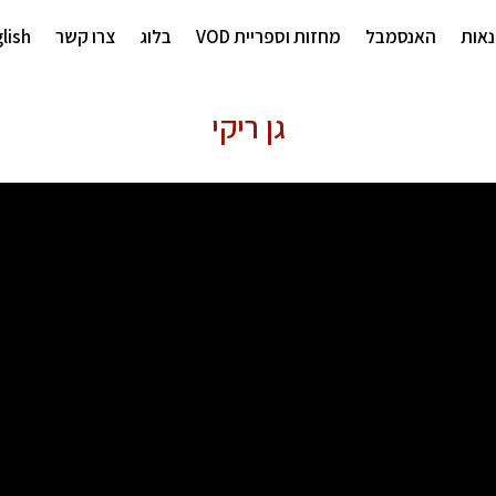
אות
האנסמבל
מחזות וספריית VOD
בלוג
צרו קשר
lish
גן ריקי