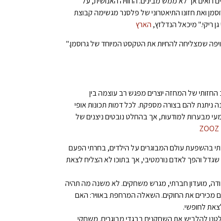
אים אך לא ממש מבינים. החוויה האנושית, על
מן ואת חזונו התיאטרוני של פלסנר מגשימה קבוצת
 ריקי." מיכאל הנדלזץ,
הארץ
פה שמצליחה להחיות את הטקסט המיוחד של גרוסמן."
 החזותי של המחזה יוצרים מפגש רב עוצמה בין
ניתנת להם בצורה מספקת. לכל דמות תכונות אופי
שמעי מבערות למודעות, אך בהחלט נובטים ניצנים של
ZOOZ
י בהשפעת עולם המבוגרים על הילדים, בחרתי הפעם
שגדל והפך לאדם נורמטיבי, אך בתוכו לא הצליח לצאת
ודה, מועדון חברתי, מגרש משחקים. לא משנה מה תהיה
לם מכירים את החוקים. השאלה המרחפת באוויר: האם
צאת לחופשי.
לטנו להלביש את השחקנים בבגדי מבוגרים. משחקי