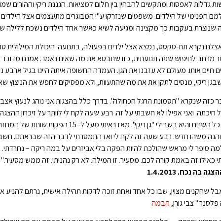
ת גדלות לאפסות ומתקשים להבחין בין חלום למציאות. הגננת ריקי וההורים שמו
מם הפנימי של הילדים. משפטים שנזרקו ע"י המבוגרים מתעצמים אצל הילדים ו
שנוצרת בעקבות כך מקצינה ומגיעה לשיא כאשר אחד הילדים נשכח ללילה של
לנו נקרא תת-טקסט, נמצא אצל ילדים בפעולה, בתנועה. היכולת המילולית 
מרחב לחיפוש שפה תנועתית, כזו שתבטא את מה שאינו נאמר. אמנם מדובר ביל
ם חיים אותו. מעולם לא עזבנו את הגן. העמדה החשופה איתה היינו בגיל ארבע 
בגן ריקי, מנסים לתקן את את מה שהתעוות, ולא מפסיקים לחפש את הניצוץ שא
ר כזה שנקרא "תסמונת הרגל הכחולה". בדרך כלל בהצגות אני נוהג לנעוץ אצב
לאורך כל השנים והיא בשבילי "גן ריקי". מאז
והנה משהו חדש. רבע שעה זה לקח לי ואז התמסרתי לדבר הזה שבראתם. חשבתי 
 סיפר לי מראש שהולכת להיות הפקה בלי אביזרים על במה ריקה – נחרדתי. אב
 כאילו זה באמת קורה לכם. מסעיר. זו המילה. לא רק נהניתי. זה ממש מסעיר."
גה בה נכח. 1.4.2013
ל שחקנים מצוין, שבו כל אחד ואחת זוכה לדקות תהילה אישית, נרתם להניע את
לסנר." צבי גורן,
הבמה