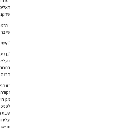
"מחזה 
האלימו
שחקנים
"תזמור
שי בר 
"הייתי
"גן רי
העלילה
ברורות
הבנה ו
"זו הפ
נקודת 
מגן הי
לפניכם
סיבת ה
יצליחו
תפיסה 