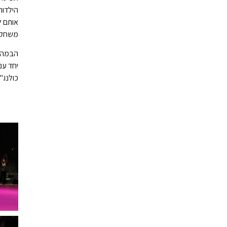
הילדות
אותם ל
משחקית
הבמה ה
יחד עם
כולנו.